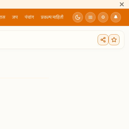
हास
जप
पंचांग
प्रकल्प माहिती
📅
⚙
🔔