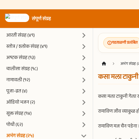
संपूर्ण संग्रह
आरती संग्रह (४९)
पडताळणी प्रलंबित
स्तोत्र / श्लोक संग्रह (४१)
अष्टक संग्रह (१३)
अभंग संग्रह (
चालीसा संग्रह (१८)
कसा मला टाकुनी 
नामावली (१२)
पूजा-व्रत (४)
कसा मला टाकुनी गेला 
ऑडियो भजन (२)
रामाविण जीव व्याकुळ ह
सूक्त संग्रह (१४)
पोथी (६२)
रामाविण मज चैन पडेना 
अभंग संग्रह (२५)