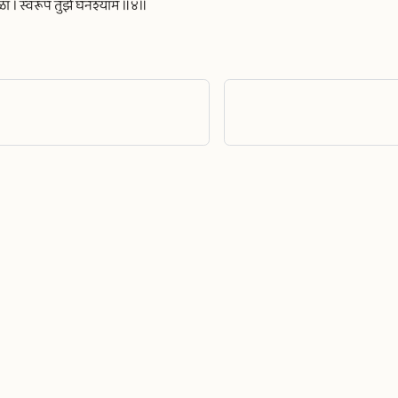
ळा । स्वरूप तुझें घनश्याम ॥४॥