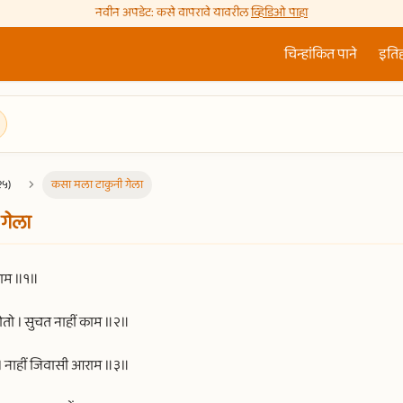
नवीन अपडेट: कसे वापरावे यावरील
व्हिडिओ पाहा
चिन्हांकित पाने
इति
२५)
कसा मला टाकुनी गेला
गेला
राम ॥१॥
ोतो । सुचत नाहीं काम ॥२॥
। नाहीं जिवासी आराम ॥३॥