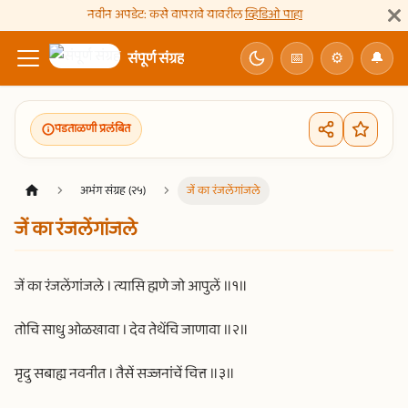
नवीन अपडेट: कसे वापरावे यावरील
व्हिडिओ पाहा
संपूर्ण संग्रह
📅
⚙
🔔
पडताळणी प्रलंबित
अभंग संग्रह (२५)
जें का रंजलेंगांजले
जें का रंजलेंगांजले
जें का रंजलेंगांजले । त्यासि ह्मणे जो आपुलें ॥१॥
तोचि साधु ओळखावा । देव तेथेंचि जाणावा ॥२॥
मृदु सबाह्य नवनीत । तैसें सज्जनांचें चित्त ॥३॥