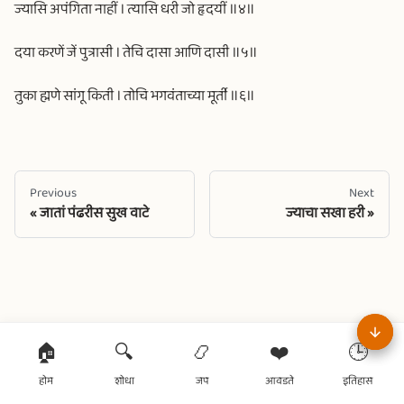
ज्यासि अपंगिता नाहीं । त्यासि धरी जो हृदयीं ॥४॥
दया करणें जें पुत्रासी । तेचि दासा आणि दासी ॥५॥
तुका ह्मणे सांगू किती । तोचि भगवंताच्या मूर्ती ॥६॥
Previous
Next
जातां पंढरीस सुख वाटे
ज्याचा सखा हरी
🏠
🔍
📿
❤️
🕒
होम
शोधा
जप
आवडते
इतिहास